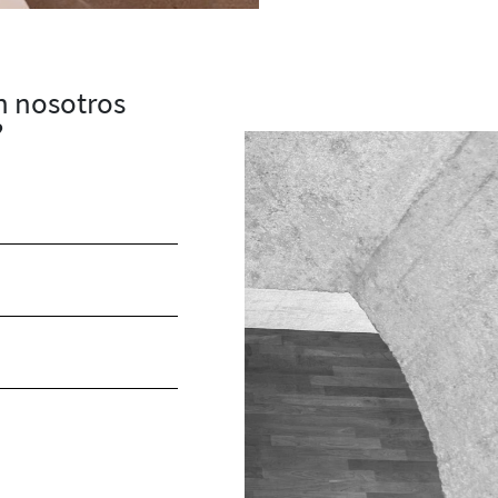
on nosotros
?