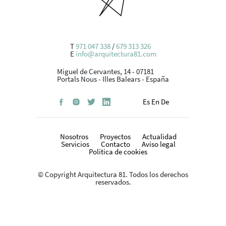
T
971 047 338
/
679 313 326
E
info@arquitectura81.com
Miguel de Cervantes, 14 - 07181
Portals Nous - Illes Balears - España
Es
En
De
Nosotros
Proyectos
Actualidad
Servicios
Contacto
Aviso legal
Politica de cookies
© Copyright Arquitectura 81. Todos los derechos
reservados.