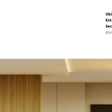
Ubi
Est
Sec
plur