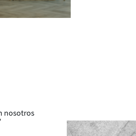
on nosotros
?