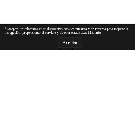
Si aceptas, instalaremos en tu dispositivo cookies nuestras y de terceros para mejorar la
navegación, proporcionar el servicio y obtener estadísticas
Más info
Aceptar
T
971 047 338
/
679 313 326
E
info@arquitectura81.com
Miguel de Cervantes, 14 - 07181
Portals Nous - Illes Balears - España
Es
En
De
Nosotros
Proyectos
Actualidad
Servicios
Contacto
Aviso legal
Politica de cookies